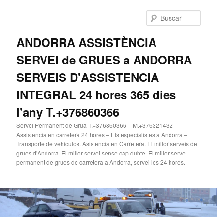
Ir
Ir
al
al
Busc
contenido
contenido
principal
secundario
ANDORRA ASSISTÈNCIA
SERVEI de GRUES a ANDORRA
SERVEIS D'ASSISTENCIA
INTEGRAL 24 hores 365 dies
l'any T.+376860366
Servei Permanent de Grua T.+376860366 – M.+376321432 –
Assistencia en carretera 24 hores – Els especialistes a Andorra –
Transporte de vehículos. Asistencia en Carretera. El millor serveis de
grues d'Andorra. El millor servei sense cap dubte. El millor servei
permanent de grues de carretera a Andorra, servei les 24 hores.