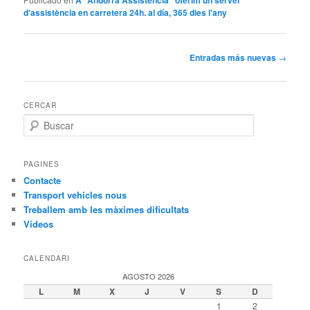
d'assistència en carretera 24h. al día, 365 dies l'any
Navegación
Entradas más nuevas
→
de
entradas
CERCAR
B
u
s
c
PAGINES
a
Contacte
r
Transport vehicles nous
Treballem amb les màximes dificultats
Videos
CALENDARI
AGOSTO 2026
L
M
X
J
V
S
D
1
2