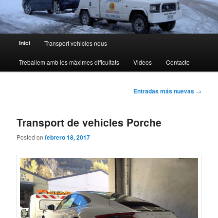
Menú
Inici
Transport vehicles nous
principal
Treballem amb les màximes dificultats
Videos
Contacte
Navegación
Entradas más nuevas
→
de
entradas
Transport de vehicles Porche
Posted on
febrero 18, 2017