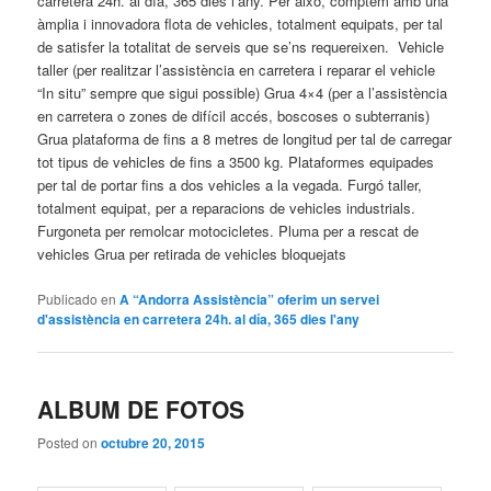
carretera 24h. al día, 365 dies l’any. Per això, comptem amb una
àmplia i innovadora flota de vehicles, totalment equipats, per tal
de satisfer la totalitat de serveis que se’ns requereixen. Vehicle
taller (per realitzar l’assistència en carretera i reparar el vehicle
“In situ” sempre que sigui possible) Grua 4×4 (per a l’assistència
en carretera o zones de difícil accés, boscoses o subterranis)
Grua plataforma de fins a 8 metres de longitud per tal de carregar
tot tipus de vehicles de fins a 3500 kg. Plataformes equipades
per tal de portar fins a dos vehicles a la vegada. Furgó taller,
totalment equipat, per a reparacions de vehicles industrials.
Furgoneta per remolcar motocicletes. Pluma per a rescat de
vehicles Grua per retirada de vehicles bloquejats
Publicado en
A “Andorra Assistència” oferim un servei
d'assistència en carretera 24h. al día, 365 dies l'any
ALBUM DE FOTOS
Posted on
octubre 20, 2015