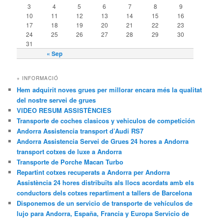
3
4
5
6
7
8
9
10
11
12
13
14
15
16
17
18
19
20
21
22
23
24
25
26
27
28
29
30
31
« Sep
+ INFORMACIÓ
Hem adquirit noves grues per millorar encara més la qualitat
del nostre servei de grues
VIDEO RESUM ASSISTÈNCIES
Transporte de coches clasicos y vehiculos de competición
Andorra Assistencia transport d’Audi RS7
Andorra Assistencia Servei de Grues 24 hores a Andorra
transport cotxes de luxe a Andorra
Transporte de Porche Macan Turbo
Repartint cotxes recuperats a Andorra per Andorra
Assistència 24 hores distribuïts als llocs acordats amb els
conductors dels cotxes repartiment a tallers de Barcelona
Disponemos de un servicio de transporte de vehículos de
lujo para Andorra, España, Francia y Europa Servicio de