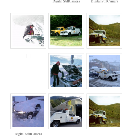
Digital StillCamera
Digital StillCamera
Digital StillCamera