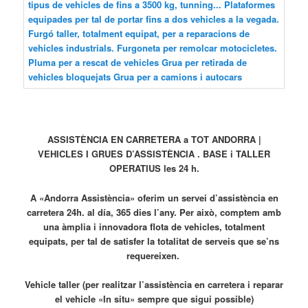
ASSISTÈNCIA EN CARRETERA a TOT ANDORRA |
VEHICLES I GRUES D’ASSISTÈNCIA . BASE i TALLER
OPERATIUS les 24 h.
A «Andorra Assistència» oferim un servei d’assistència en
carretera 24h. al día, 365 dies l’any. Per això, comptem amb
una àmplia i innovadora flota de vehicles, totalment
equipats, per tal de satisfer la totalitat de serveis que se’ns
requereixen.
Vehicle taller (per realitzar l’assistència en carretera i reparar
el vehicle «In situ» sempre que sigui possible)