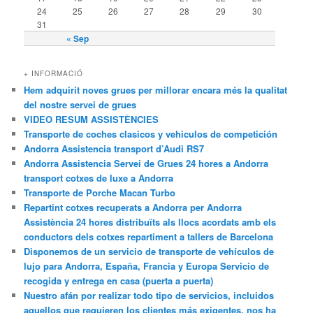
24
25
26
27
28
29
30
31
« Sep
+ INFORMACIÓ
Hem adquirit noves grues per millorar encara més la qualitat
del nostre servei de grues
VIDEO RESUM ASSISTÈNCIES
Transporte de coches clasicos y vehiculos de competición
Andorra Assistencia transport d’Audi RS7
Andorra Assistencia Servei de Grues 24 hores a Andorra
transport cotxes de luxe a Andorra
Transporte de Porche Macan Turbo
Repartint cotxes recuperats a Andorra per Andorra
Assistència 24 hores distribuïts als llocs acordats amb els
conductors dels cotxes repartiment a tallers de Barcelona
Disponemos de un servicio de transporte de vehículos de
lujo para Andorra, España, Francia y Europa Servicio de
recogida y entrega en casa (puerta a puerta)
Nuestro afán por realizar todo tipo de servicios, incluidos
aquellos que requieren los clientes más exigentes, nos ha