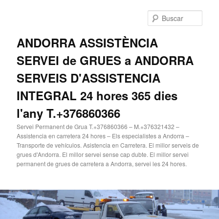
Ir
Ir
al
al
Busc
contenido
contenido
principal
secundario
ANDORRA ASSISTÈNCIA
SERVEI de GRUES a ANDORRA
SERVEIS D'ASSISTENCIA
INTEGRAL 24 hores 365 dies
l'any T.+376860366
Servei Permanent de Grua T.+376860366 – M.+376321432 –
Assistencia en carretera 24 hores – Els especialistes a Andorra –
Transporte de vehículos. Asistencia en Carretera. El millor serveis de
grues d'Andorra. El millor servei sense cap dubte. El millor servei
permanent de grues de carretera a Andorra, servei les 24 hores.