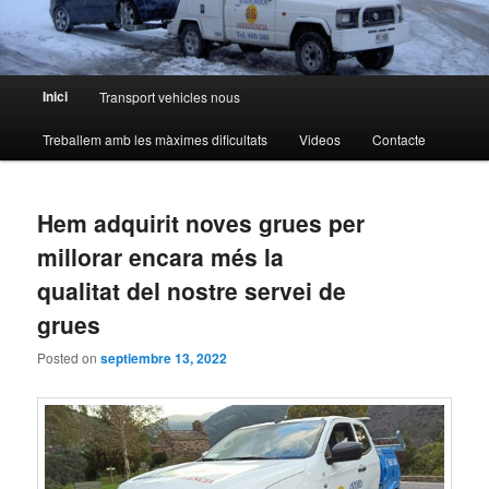
Menú
Inici
Transport vehicles nous
principal
Treballem amb les màximes dificultats
Videos
Contacte
Hem adquirit noves grues per
millorar encara més la
qualitat del nostre servei de
grues
Posted on
septiembre 13, 2022