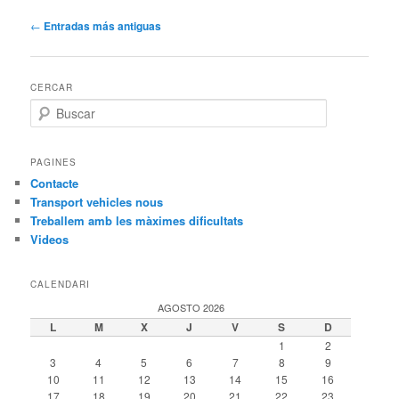
Navegación
←
Entradas más antiguas
de
entradas
CERCAR
B
u
s
c
PAGINES
a
Contacte
r
Transport vehicles nous
Treballem amb les màximes dificultats
Videos
CALENDARI
AGOSTO 2026
L
M
X
J
V
S
D
1
2
3
4
5
6
7
8
9
10
11
12
13
14
15
16
17
18
19
20
21
22
23